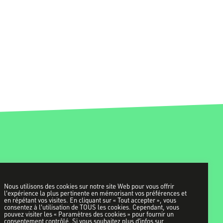
Nous utilisons des cookies sur notre site Web pour vous offrir
l'expérience la plus pertinente en mémorisant vos préférences et
en répétant vos visites. En cliquant sur « Tout accepter », vous
consentez à l'utilisation de TOUS les cookies. Cependant, vous
pouvez visiter les « Paramètres des cookies » pour fournir un
consentement contrôlé. Si vous souhaitez plus d’infos sur