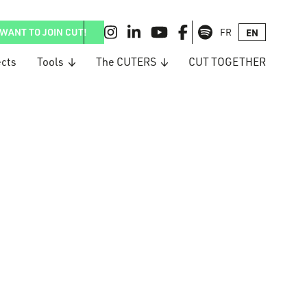
WANT TO JOIN CUT!
FR
EN
ects
Tools
The CUTERS
CUT TOGETHER