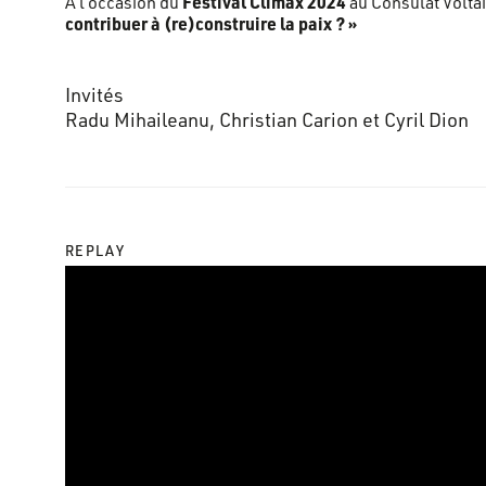
Festival Climax 2024
À l’occasion du
au Consulat Voltai
contribuer à (re)construire la paix ? »
Invités
Radu Mihaileanu, Christian Carion et Cyril Dion
REPLAY