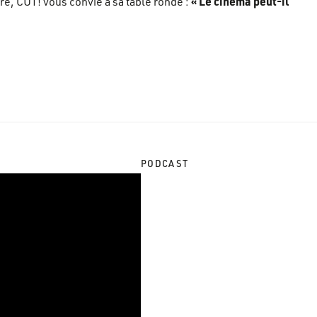
« Le cinéma peut-il
re, CUT! vous convie à sa table ronde :
PODCAST