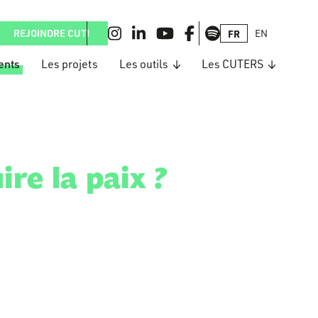
REJOINDRE CUT!
FR
EN
ents
Les projets
Les outils
Les CUTERS
ire la paix ?