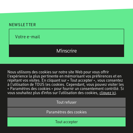
NEWSLETTER
Nous utilisons des cookies sur notre site Web pour vous offrir
l'expérience la plus pertinente en mémorisant vos préférences et en
répétant vos visites. En cliquant sur « Tout accepter », vous consentez
à l'utilisation de TOUS les cookies. Cependant, vous pouvez visiter les
Tous nos partenaires
« Paramètres des cookies » pour fournir un consentement contrôlé. Si
Contact
vous souhaitez plus d’infos sur l’utilisation des cookies,
cliquez ici
.
Ils parlent de nous
Tout refuser
Mentions légales
Paramètres des cookies
Politique de confidentialité
Tout accepter
CUT! © 2026