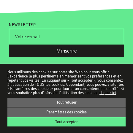
NEWSLETTER
Nous utilisons des cookies sur notre site Web pour vous offrir
l'expérience la plus pertinente en mémorisant vos préférences et en
répétant vos visites. En cliquant sur « Tout accepter », vous consentez
à l'utilisation de TOUS les cookies. Cependant, vous pouvez visiter les
Tous nos partenaires
« Paramètres des cookies » pour fournir un consentement contrôlé. Si
Contact
vous souhaitez plus d’infos sur l’utilisation des cookies,
cliquez ici
.
Ils parlent de nous
Tout refuser
Mentions légales
Paramètres des cookies
Politique de confidentialité
Tout accepter
CUT! © 2026