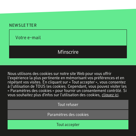
NEWSLETTER
Nous utilisons des cookies sur notre site Web pour vous offrir
l'expérience la plus pertinente en mémorisant vos préférences et en
répétant vos visites. En cliquant sur « Tout accepter », vous consentez
à l'utilisation de TOUS les cookies. Cependant, vous pouvez visiter les
Tous nos partenaires
« Paramètres des cookies » pour fournir un consentement contrôlé. Si
Contact
vous souhaitez plus d’infos sur l’utilisation des cookies,
cliquez ici
.
Ils parlent de nous
Tout refuser
Mentions légales
Paramètres des cookies
Politique de confidentialité
Tout accepter
CUT! © 2026